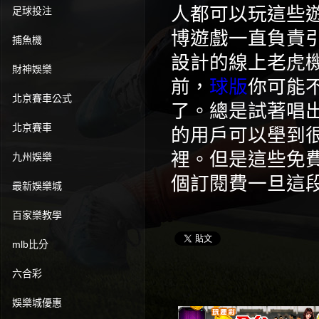
人都可以玩這些
足球投注
博遊戲一直負責
捕魚機
設計的線上老虎
財神娛樂
前，
球版
你可能
北京賽車公式
了。總是試著唱
北京賽車
的用戶可以壆到
裡。但是這些免
九州娛樂
個訂閱費一旦這
最新娛樂城
百家樂教學
mlb比分
六合彩
娛樂城優惠