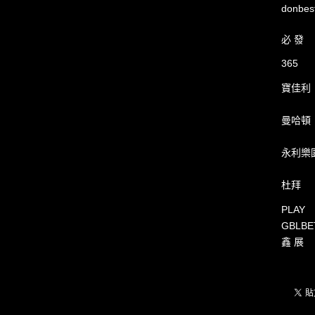
donbes
必 發
365
寶佳利
曼哈頓
永利樂
杜拜
PLAY
GBLBE
鑫 展