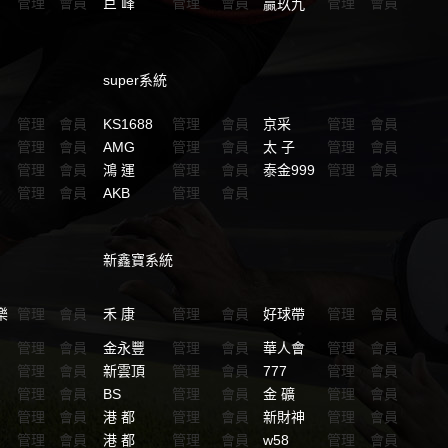
管理
會員
巨 峰
管理
會員
管理
會員
贏玖九
super系統
管理
會員
KS1688
管理
會員
京采
管理
會員
管理
會員
AMG
管理
會員
太 子
管理
會員
管理
會員
鴻 運
管理
會員
泰金999
管理
會員
管理
會員
AKB
管理
會員
新鑫寶系統
樂
管理
會員
禾 康
管理
會員
好球帶
管理
會員
管理
會員
金永豐
管理
會員
華人會
管理
會員
管理
會員
新雲頂
管理
會員
777
管理
會員
管理
會員
BS
管理
會員
金 礦
管理
會員
管理
會員
港 都
管理
會員
新財神
管理
會員
管理
會員
港 都
管理
會員
w58
管理
會員