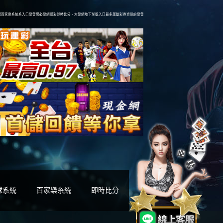
統, 大發網博金系統,大發網百家樂系統系入口發發網必發網運彩即時比分、大發網地下球版入口最多運動彩券資訊的發發網討論區，必發網、大發網百家樂
球系統
百家樂糸統
即時比分