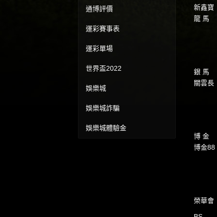
新鑫寶
通博評價
龍 馬
運彩賽事表
運彩單場
世界盃2022
銀 馬
關雲長
娛樂城
娛樂城詐騙
娛樂城體驗金
博 金
博金88
榮華會
BS