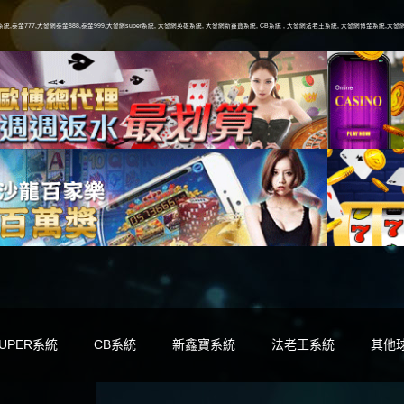
系統,泰金777,大發網泰金888,泰金999,大發網super系統, 大發網英雄系統, 大發網新鑫寶系統, CB系統 , 大發網法老王系
UPER系統
CB系統
新鑫寶系統
法老王系統
其他