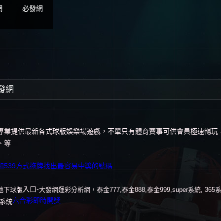
網
必發網
發網
專業提供最新各式
球版
娛樂場遊戲，不單只有體育賽事可供會員極速暢玩
、等
和539方式拖牌找出最容易中獎的號碼
入口-
地下
球版
大發網運彩分析網，
泰金777,泰金888,泰金999,
super系統, 3
六合彩即時開獎
金系統