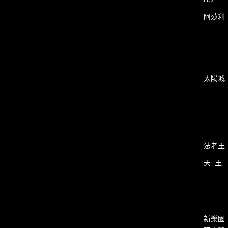
阿莎利
太陽城
法老王
天 王
新樂園