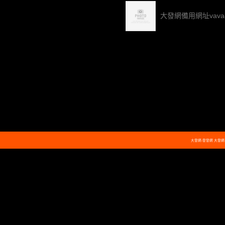
大發網備用網址vava8
大發網-發發網
大發網-必