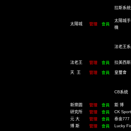
拉斯系統
太陽城手
太陽城
管理
會員
機
法老王
法老王
拉美西斯
管理
會員
天 王
皇璽會
管理
會員
CB系統
新樂園
鉅 博
管理
會員
研究所
CK Sport
管理
會員
元 大
泰金777
管理
會員
博 斯
Lucky Fi
管理
會員