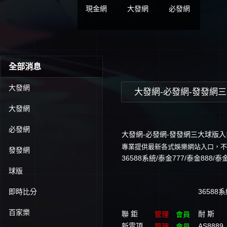
現金網
大發網
必發網
全部消息
大發網
大發網-必發網-發發網
大發網
必發網
大發網-必發網-發發網三大球版入
專業提供最新各式娛樂網站入口，不
發發網
36588系統/泰金777/泰金888/
球版
36588
即時比分
百家樂
聯 鉅
耐 斯
管理
會員
新雲頂
AS8889
管理
會員