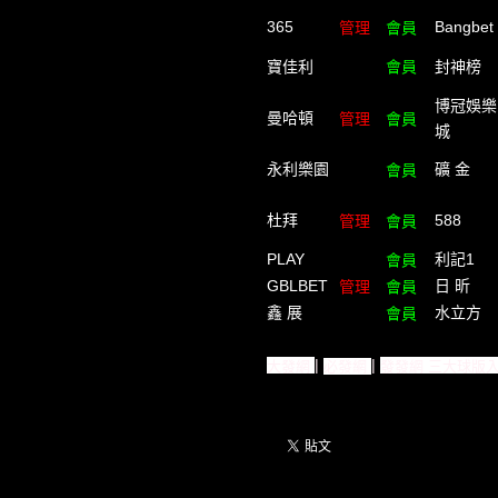
365
Bangbet
管理
會員
寶佳利
封神榜
會員
博冠娛樂
曼哈頓
管理
會員
城
永利樂園
礦 金
會員
杜拜
588
管理
會員
PLAY
利記1
會員
GBLBET
日 昕
管理
會員
鑫 展
水立方
會員
|
|
必發網
大發網
發發網
三大
球版