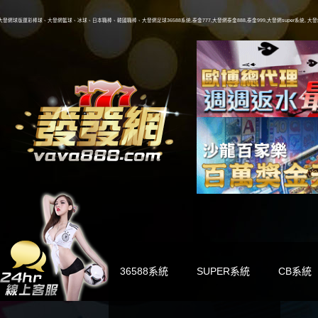
提供大發網球版運彩棒球、大發網籃球、冰球、日本職棒、韓國職棒、大發網足球36588系統,泰金777,大發網泰金888,泰金999,大發網su
36588系統
SUPER系統
CB系統