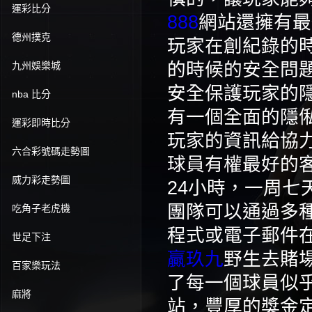
運彩比分
888
網站還擁有最
德州撲克
玩家在創紀錄的
的時候的安全問
九州娛樂城
安全保護玩家的
nba 比分
有一個全面的隱
運彩即時比分
玩家的資訊給協
六合彩號碼走勢圖
球員有權最好的
威力彩走勢圖
24小時，一周
團隊可以通過多
吃角子老虎機
程式或電子郵件
世足下注
贏玖九
野生去賭
百家樂玩法
了每一個球員似
麻將
站，豐厚的獎金