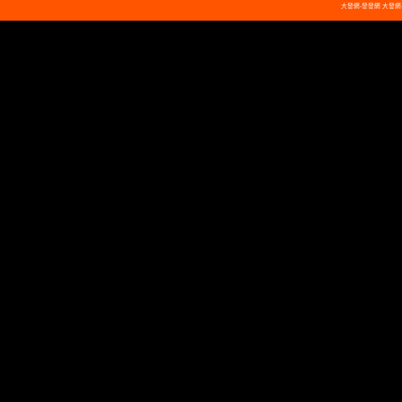
大發網-發發網
大發網-必