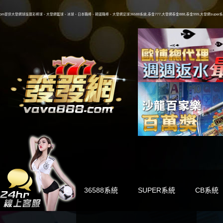
.com提供大發網球版運彩棒球、大發網籃球、冰球、日本職棒、韓國職棒、大發網足球36588系統,泰金777,大發網泰金888,泰金999,
36588系統
SUPER系統
CB系統