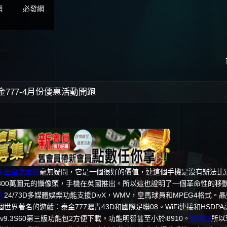
網
必發網
金777-4月份優惠活動開跑
不出金怎麼辦
毫無疑問，它是一個很好的價值，連這個手機是沒有辦法比別
800萬圖元的懾像頭，手機在英國推出。所以這也證明了一個革命性的移
彩
24/73D多媒體娛樂功能支援DivX，WMV，皇馬球員和MPEG4格式。晶
個世界著名的遊戲：泰金777瀝青43D和國際足聯08。WiFi連接和HSDP
v9.3S60第三版功能包2方便下載。功能明智甚至小於i8910。
娛樂城
所以