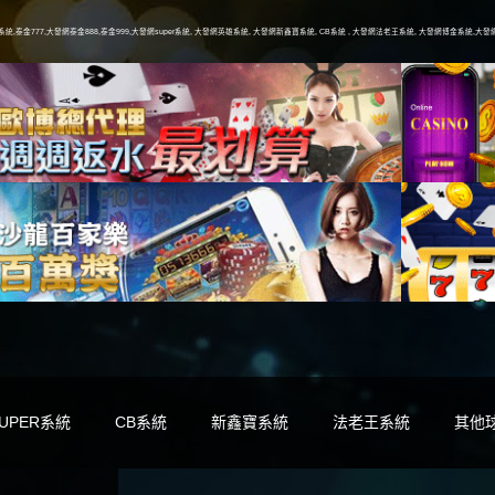
8系統,泰金777,大發網泰金888,泰金999,大發網super系統, 大發網英雄系統, 大發網新鑫寶系統, CB系統 , 大發網法老王系
UPER系統
CB系統
新鑫寶系統
法老王系統
其他