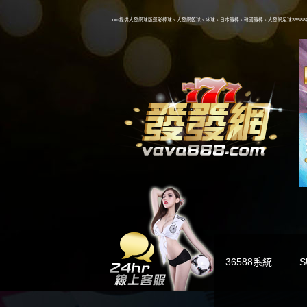
發發網球版入口vava888.com提供大發網球版運彩棒球、大發網籃球、冰球、日本職棒、韓國職棒、大發網足球3658
36588系統
S