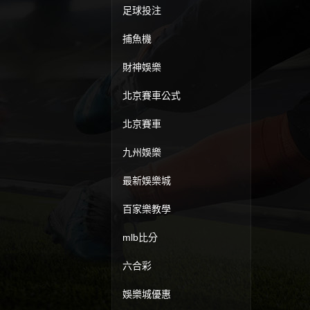
足球投注
捕魚機
財神娛樂
北京賽車公式
北京賽車
九州娛樂
最新娛樂城
百家樂教學
mlb比分
六合彩
娛樂城優惠