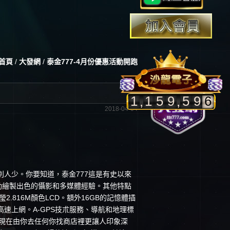
6
8
首頁
/
大發網
/
泰金777-4月份優惠活動開跑
1
3
9
5
5
0
1
1
5
9
,
,
8
6
1
2018-04-04
0
2
2
3
5
4
7
5
9
6
人少。你要知道，泰金777這是有史以來
2
動繪製出色的懾影和多媒體經驗。其他特點
4
瑩2.816M顏色LCD。額外16GB的記憶體插
6
A高速上網。A-GPS技朮服務、導航和地理標
9
現在由你去任何你找商店裡更讓人印象深
1