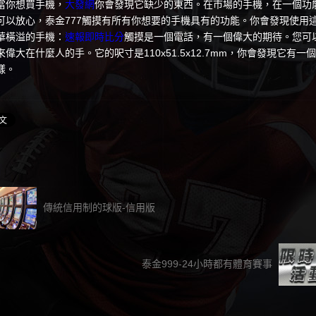
當你想買手機，
大發網
你會發現它缺少的東西。在市場的手機，在一個功
可以放心，泰金777觸摸有所有你想要的手機具有的功能。你會發現使用
華橫溢的手機：
速報即時比分
觸摸是一個電話，有一個偉大的期待。您可
來偉大在什麼人的手。它的呎寸是110x51.5x12.7mm，你會發現它
樣。
傳統信用制的球版-信用版
泰金999-24小時都有體育賽事