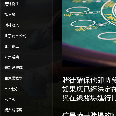
足球投注
捕魚機
財神娛樂
北京賽車公式
北京賽車
九州娛樂
最新娛樂城
百家樂教學
賭徒確保他即將參
如果您已經決定
mlb比分
與在線賭場進行
六合彩
娛樂城優惠
這是陸基賭場的