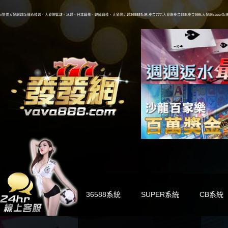
com提供大發網球版運彩棒球、大發網籃球、冰球、日本職棒、韓國職棒、大發網足球36588系統,泰金777,大發網泰金888,泰金999,大
36588系統
SUPER系統
CB系統