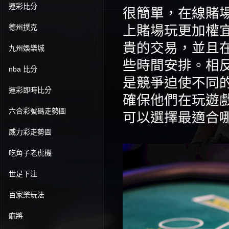
運彩比分
很簡單，在線賭
德州撲克
上賭場玩更加權
貴的交易，並且
九州娛樂城
些時間安排。相
nba 比分
是競爭迫使不同
運彩即時比分
確保他們在玩遊
六合彩號碼走勢圖
可以選擇最適合
威力彩走勢圖
吃角子老虎機
世足下注
百家樂玩法
麻將