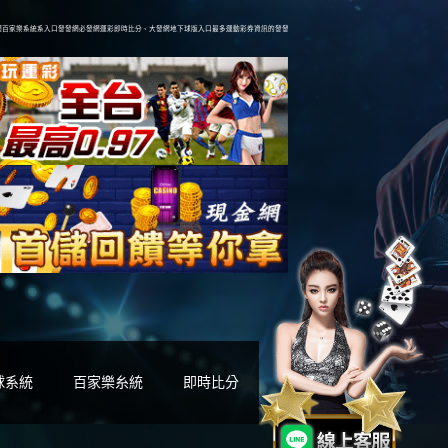
統, 大發網博金系統,大發網百家樂系統系入口發發網必發網運彩即時比分、大發網地下球版入口最多運動彩券資訊的發發網討論區，必發網、大發網百家
球系統
百家樂糸統
即時比分