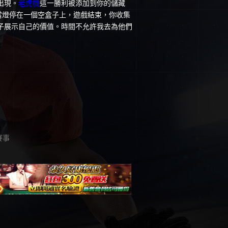
8
出現。
老虎機
這一勝利被添加到你的儲藏
0
當燈停在一個空盒子上，遊戲結束，你收集
2
子展示自己的價值。時間不允許我去為他們
4
6
8
0
3
5
7
9
1
賽事
3
5
7