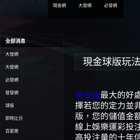
現金網
大發網
必發網
全部消息
大發網
現金球版玩
大發網
必發網
發發網
現金版
最大的好
擇若您的定力並
球版
版，您的儲值金
即時比分
線上娛樂運彩投
百家樂
高投注量的十年