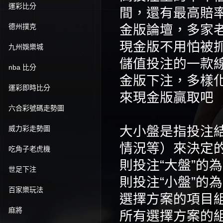
運彩比分
間，還有最高賠
德州撲克
金版論壇，多家
現金版不用怕被
九州娛樂城
儲值投注的一款
nba 比分
金版下注，多樣
運彩即時比分
來現金版贏取吧
六合彩號碼走勢圖
大小盤是指投注
威力彩走勢圖
情況等）來決定
吃角子老虎機
則投注“大盤”的
世足下注
則投注“小盤”的
百家樂玩法
選擇方案的項目
麻將
所有選擇方案的