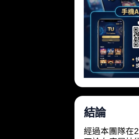
結論
經過本團隊在2