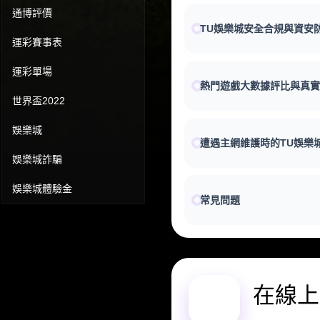
通博評價
TU娛樂城安全合規與資安
運彩賽事表
運彩單場
熱門遊戲大數據評比與真實
世界盃2022
娛樂城
遭遇主網維護時的TU娛樂
娛樂城詐騙
娛樂城體驗金
常見問題
在線上