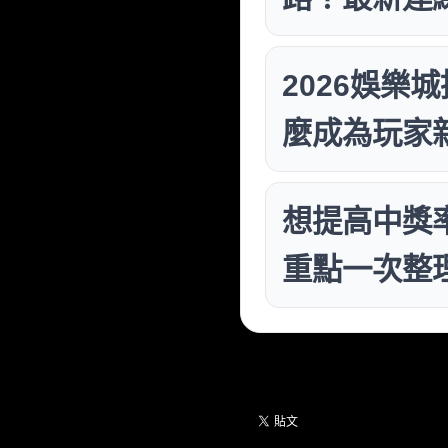
2026娛樂
麼成為玩家
想提高中獎
重點一次整