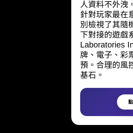
人資料不外洩
針對玩家最在
別檢視了其隨
下對接的遊戲系
Laboratori
牌、電子、彩
預。合理的風
基石。
點