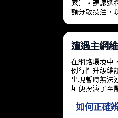
家）。建議選
額分散投注，
遭遇主網維
在網路環境中
例行性升級維
出現暫時無法
址
便扮演了至
如何正確