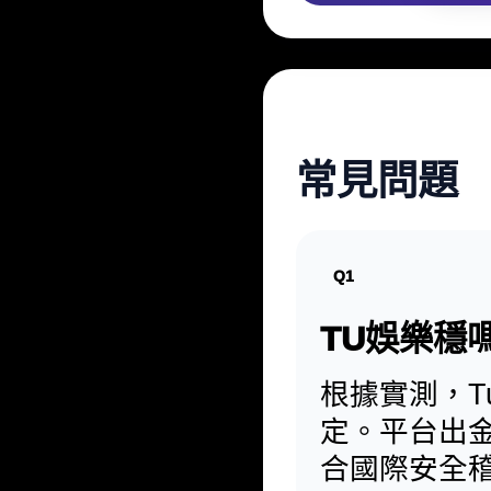
常見問題
Q1
TU娛樂穩
根據實測，
定。平台出
合國際安全