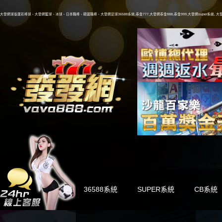
供大發網球版運彩棒球、大發網籃球、冰球、日本職棒、韓國職棒、大發網足球36588系統,泰金777,大發網泰金888,泰金999,大發網su
36588系統
SUPER系統
CB系統