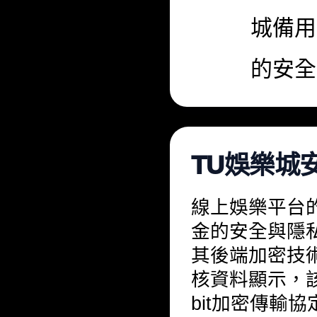
城備用
的安全
TU娛樂城
線上娛樂平台
金的安全與隱
其後端加密技
核資料顯示，該
bit加密傳輸