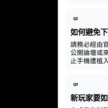
Q2
如何避免下
請務必經由官
公開論壇或來
止手機遭植
Q3
新玩家要如