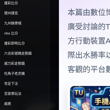
運彩比分
本篇由數位
德州撲克
九州娛樂城
廣受討論的
nba 比分
方行動裝置
運彩即時比分
際出水勝率
六合彩號碼走勢圖
威力彩走勢圖
客觀的平台
吃角子老虎機
世足下注
百家樂玩法
麻將