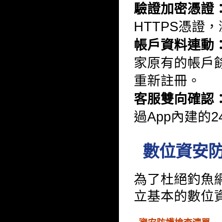
驗證加密憑證
HTTPS憑證
帳戶資料連動
家原有的帳戶
重新註冊。
客服雙向確認
過App內建的
數位資安
為了杜絕釣魚
立基本的數位